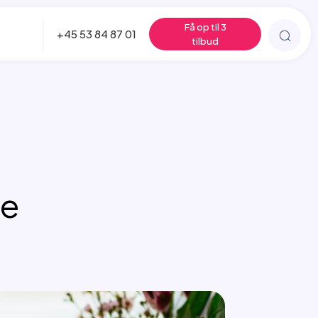
Få op til 3
+45 53 84 87 01
tilbud
le