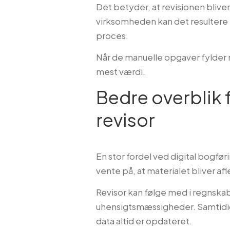
Det betyder, at revisionen blive
virksomheden kan det resultere i
proces.
Når de manuelle opgaver fylder m
mest værdi.
Bedre overblik
revisor
En stor fordel ved digital bogfør
vente på, at materialet bliver af
Revisor kan følge med i regnskab
uhensigtsmæssigheder. Samtidig 
data altid er opdateret.