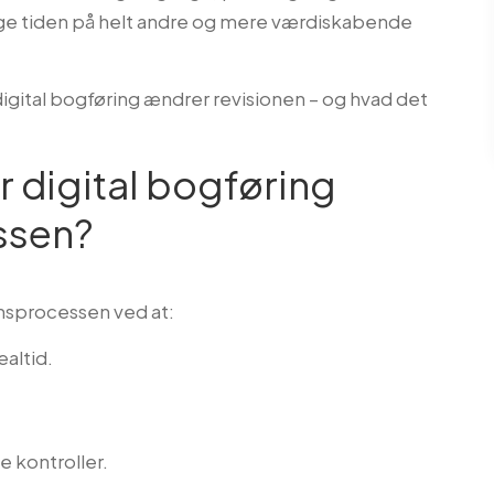
uge tiden på helt andre og mere værdiskabende
r digital bogføring ændrer revisionen – og hvad det
 digital bogføring
ssen?
onsprocessen ved at:
ealtid.
 kontroller.