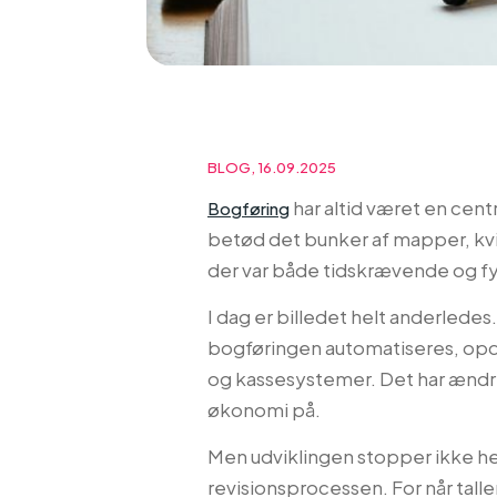
BLOG, 16.09.2025
har altid været en cent
Bogføring
betød det bunker af mapper, kvi
der var både tidskrævende og fyld
I dag er billedet helt anderled
bogføringen automatiseres, opda
og kassesystemer. Det har ænd
økonomi på.
Men udviklingen stopper ikke her
revisionsprocessen. For når tall