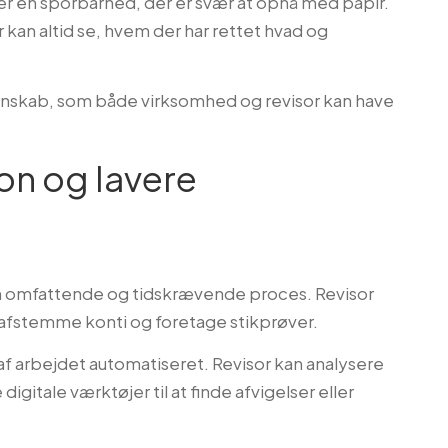
er en sporbarhed, der er svær at opnå med papir.
 kan altid se, hvem der har rettet hvad og
egnskab, som både virksomhed og revisor kan have
ion og lavere
 en omfattende og tidskrævende proces. Revisor
afstemme konti og foretage stikprøver.
af arbejdet automatiseret. Revisor kan analysere
igitale værktøjer til at finde afvigelser eller