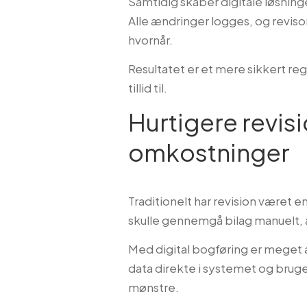
Samtidig skaber digitale løsning
Alle ændringer logges, og revisor
hvornår.
Resultatet er et mere sikkert r
tillid til.
Hurtigere revis
omkostninger
Traditionelt har revision været
skulle gennemgå bilag manuelt, 
Med digital bogføring er meget 
data direkte i systemet og bruge d
mønstre.