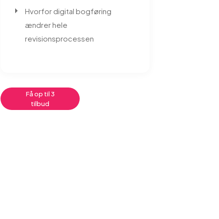
Hvorfor digital bogføring
ændrer hele
revisionsprocessen
Få op til 3
tilbud