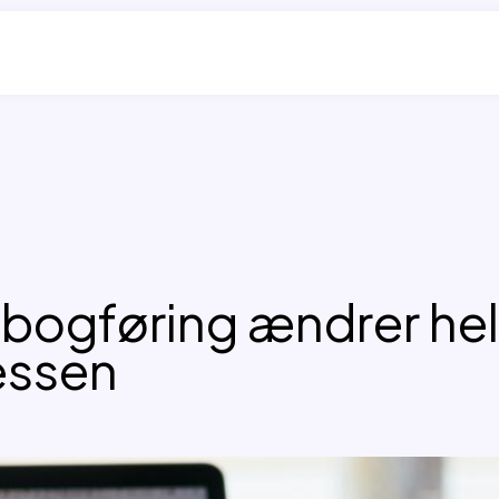
l bogføring ændrer he
essen