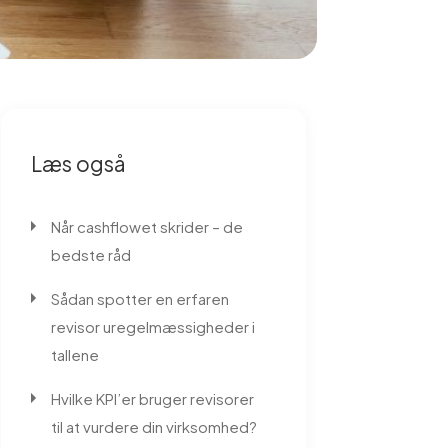
Læs også
Når cashflowet skrider – de
bedste råd
Sådan spotter en erfaren
revisor uregelmæssigheder i
tallene
Hvilke KPI’er bruger revisorer
til at vurdere din virksomhed?