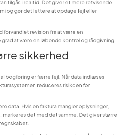
an tilgås i realtid. Det giver et mere retvisende
 og gør det lettere at opdage fejl eller
 forvandlet revision fra at være en
e grad at være en løbende kontrol og rådgivning.
ørre sikkerhed
tal bogføring er færre fejl. Når data indlæses
akturasystemer, reduceres risikoen for
ere data. Hvis en faktura mangler oplysninger,
ud, markeres det med det samme. Det giver større
 regnskabet.