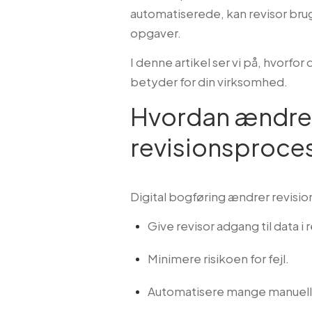
automatiserede, kan revisor br
opgaver.
I denne artikel ser vi på, hvorfo
betyder for din virksomhed.
Hvordan ændrer
revisionsproce
Digital bogføring ændrer revisi
Give revisor adgang til data i r
Minimere risikoen for fejl.
Automatisere mange manuelle