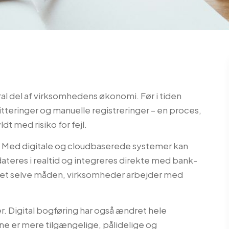
ral del af virksomhedens økonomi. Før i tiden
tteringer og manuelle registreringer – en proces,
t med risiko for fejl.
es. Med digitale og cloudbaserede systemer kan
teres i realtid og integreres direkte med bank-
ret selve måden, virksomheder arbejder med
. Digital bogføring har også ændret hele
ene er mere tilgængelige, pålidelige og