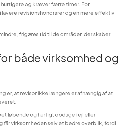
r hurtigere og kræver færre timer. For
 lavere revisionshonorarer og en mere effektiv
indre, frigøres tid til de områder, der skaber
 for både virksomhed og
ing er, at revisor ikke længere er afhængig af at
leveret.
et løbende og hurtigt opdage fejl eller
får virksomheden selv et bedre overblik, fordi