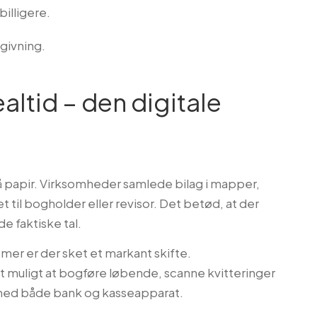
billigere.
givning.
ealtid – den digitale
å papir. Virksomheder samlede bilag i mapper,
 til bogholder eller revisor. Det betød, at der
 de faktiske tal.
emer er der sket et markant skifte.
 muligt at bogføre løbende, scanne kvitteringer
med både bank og kasseapparat.