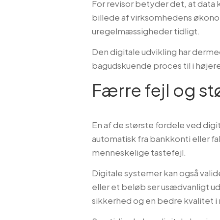
For revisor betyder det, at data k
billede af virksomhedens økonomi
uregelmæssigheder tidligt.
Den digitale udvikling har dermed
bagudskuende proces til i højer
Færre fejl og st
En af de største fordele ved digi
automatisk fra bankkonti eller f
menneskelige tastefejl.
Digitale systemer kan også valid
eller et beløb ser usædvanligt 
sikkerhed og en bedre kvalitet i